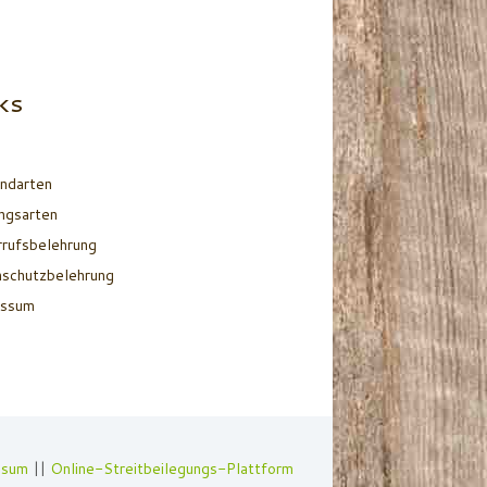
KS
ndarten
ngsarten
rufsbelehrung
schutzbelehrung
essum
ssum
||
Online-Streitbeilegungs-Plattform