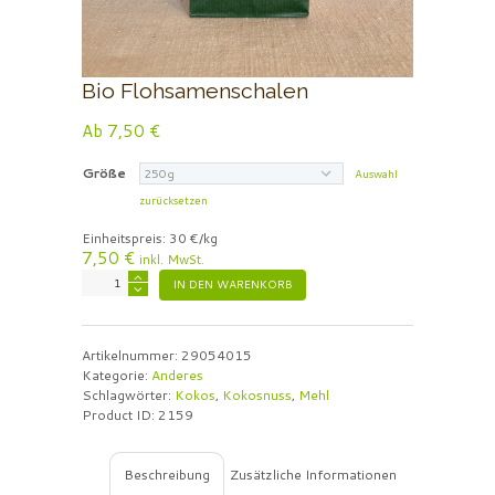
Bio Flohsamenschalen
Ab
7,50
€
Größe
Auswahl
zurücksetzen
Einheitspreis:
30 €/kg
7,50
€
inkl. MwSt.
Bio
IN DEN WARENKORB
Flohsamenschalen
Menge
Artikelnummer:
29054015
Kategorie:
Anderes
Schlagwörter:
Kokos
,
Kokosnuss
,
Mehl
Product ID:
2159
Beschreibung
Zusätzliche Informationen