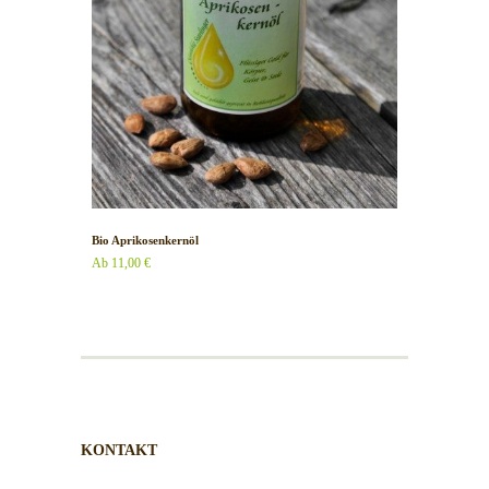
Bio Aprikosenkernöl
Ab
11,00
€
KONTAKT